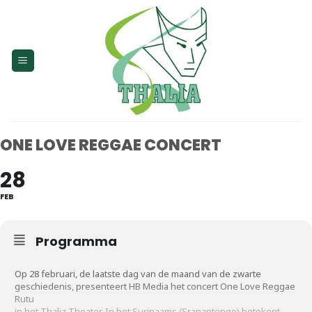
Skip
to
content
ONE LOVE REGGAE CONCERT
28
FEB
Programma
Op 28 februari, de laatste dag van de maand van de zwarte
geschiedenis, presenteert HB Media het concert One Love Reggae
Rutu
in het Thalia Theater. In het Surinaams (Sranantongo) betekent