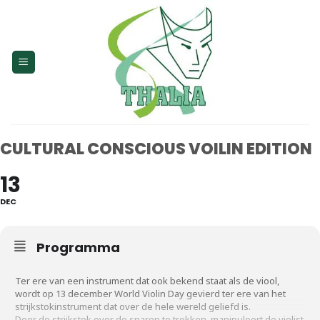
Skip
to
content
CULTURAL CONSCIOUS VOILIN EDITION
13
DEC
Programma
Ter ere van een instrument dat ook bekend staat als de viool,
wordt op 13 december World Violin Day gevierd ter ere van het
strijkstokinstrument dat over de hele wereld geliefd is.
Door de strijkstok over de snaren te trekken, manipuleert de violist